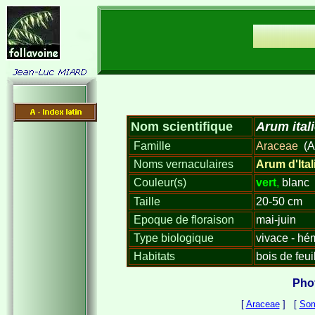
Nom scientifique
Arum ital
Famille
Araceae
(A
Noms vernaculaires
Arum d'Ital
Couleur(s)
vert
,
bla
Taille
20-50 cm
Epoque de floraison
mai-juin
Type biologique
vivace - hé
Habitats
bois de feui
Phot
[
Araceae
] [
Som