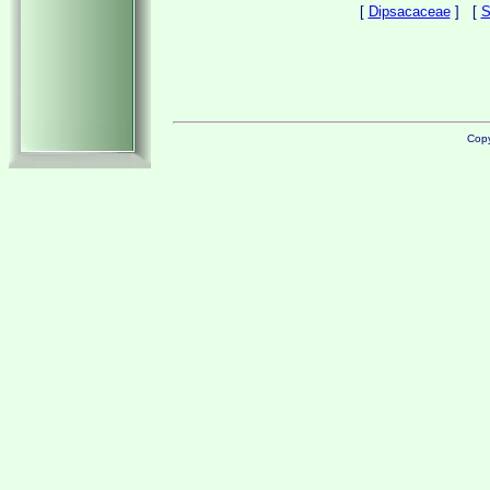
[
Dipsacaceae
] [
S
Copy