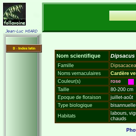
Dipsacus
Nom scientifique
Famille
Dipsacace
Noms vernaculaires
Cardère ve
Couleur(s)
rose
Taille
80-200 cm
Epoque de floraison
juillet-août
Type biologique
bisannuelle
labours, vig
Habitats
chauds
Phot