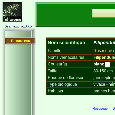
Filipendu
Nom scientifique
Famille
Rosaceae
(
Noms vernaculaires
Filipendule
Couleur(s)
blanc
Taille
80-150 cm
Epoque de floraison
juin-septem
Type biologique
vivace - hé
Habitats
prairies hum
[
Rosaceae
] [
S