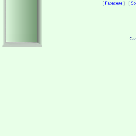
[
Fabaceae
] [
So
Copy