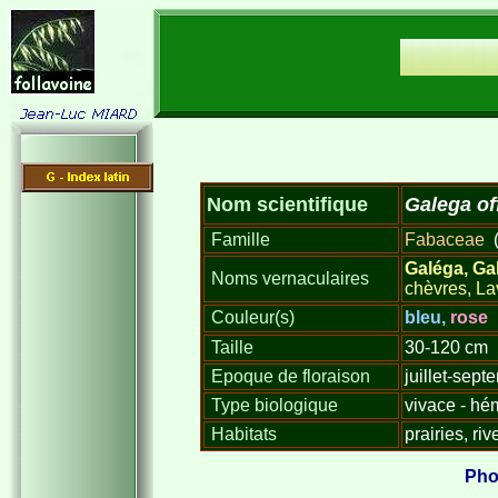
Galega off
Nom scientifique
Famille
Fabaceae
(
Galéga, Gal
Noms vernaculaires
chèvres, L
Couleur(s)
bleu,
rose
Taille
30-120 cm
Epoque de floraison
juillet-sept
Type biologique
vivace - hé
Habitats
prairies, ri
Pho