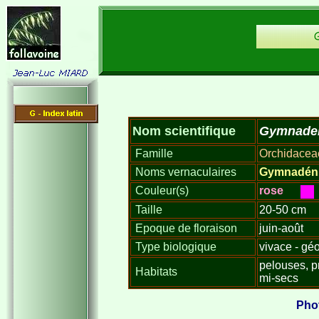
Gymnaden
Nom scientifique
Famille
Orchidacea
Noms vernaculaires
Gymnadéni
Couleur(s)
rose
Taille
20-50 cm
Epoque de floraison
juin-août
Type biologique
vivace - gé
pelouses, pr
Habitats
mi-secs
Phot