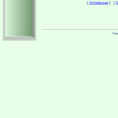
[
Orchidaceae
] [
S
Copy