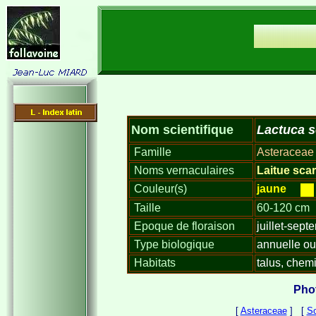
Lactuca s
Nom scientifique
Famille
Asteraceae
Noms vernaculaires
Laitue scar
Couleur(s)
jaune
Taille
60-120 cm
Epoque de floraison
juillet-sept
Type biologique
annuelle ou
Habitats
talus, chemi
Phot
[
Asteraceae
] [
S