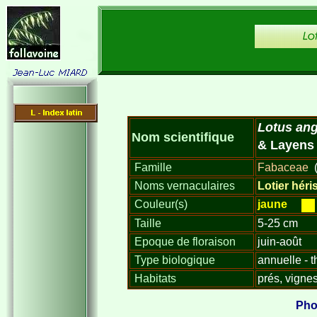
Lotus an
Nom scientifique
& Laye
Famille
Fabaceae
(
Noms vernaculaires
Lotier héri
Couleur(s)
jaune
Taille
5-25 cm
Epoque de floraison
juin-août
Type biologique
annuelle - 
Habitats
prés, vigne
Pho