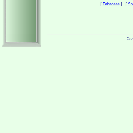
[
Fabaceae
] [
So
Copy