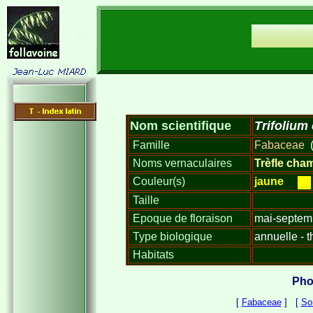
Nom scientifique
Trifoliu
Famille
Fabaceae
(
Noms vernaculaires
Trèfle cha
Couleur(s)
jaune
Taille
Epoque de floraison
mai-septem
Type biologique
annuelle - 
Habitats
Pho
[
Fabaceae
] [
So