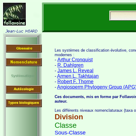
Les systèmes de classification évolutive, con
modernes :
-
Arthur Cronquist
-
R. Dahlgren
-
James L. Reveal
-
Armen L. Takhtajan
-
Robert F. Thorne
-
Angiosperm Phylogeny Group (APG
Ces documents, mis en forme par Follavoin
auteur.
Les différents niveaux nomenclaturaux (taxa o
Division
Classe
Sous-Classe