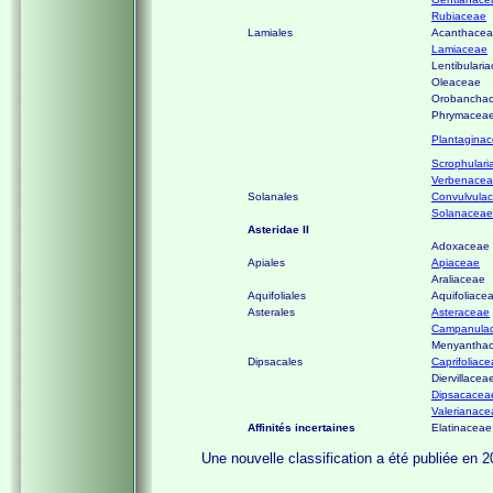
Rubiaceae
Lamiales
Acanthace
Lamiaceae
Lentibulari
Oleaceae
Orobancha
Phrymacea
Plantagina
Scrophulari
Verbenace
Solanales
Convulvula
Solanaceae
Asteridae II
Adoxaceae
Apiales
Apiaceae
Araliaceae
Aquifoliales
Aquifoliace
Asterales
Asteraceae
Campanula
Menyantha
Dipsacales
Caprifoliac
Diervillacea
Dipsacacea
Valerianace
Affinités incertaines
Elatinaceae
Une
nouvelle classification a été publiée en 