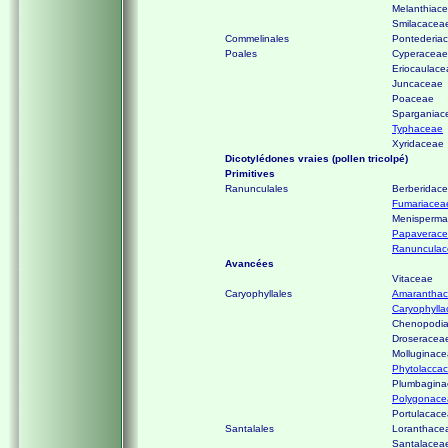
Melanthiac
Smilacacea
Commelinales
Pontederia
Poales
Cyperaceae
Eriocaulace
Juncaceae
Poaceae
Sparganiac
Typhaceae
Xyridaceae
Dicotylédones vraies (pollen tricolpé)
Primitives
Ranunculales
Berberidac
Fumariace
Menisperm
Papaverac
Ranuncula
Avancées
Vitaceae
Caryophyllales
Amarantha
Caryophyll
Chenopodi
Droseracea
Molluginac
Phytolacca
Plumbagina
Polygonace
Portulacac
Santalales
Loranthace
Santalacea