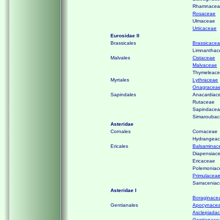
Rhamnacea
Rosaceae
Ulmaceae
Urticaceae
Eurosidae II
Brassicales
Brassicace
Limnanthac
Malvales
Cistaceae
Malvaceae
Thymeleac
Myrtales
Lythraceae
Onagracea
Sapindales
Anacardiac
Rutaceae
Sapindace
Simarouba
Asteridae
Cornales
Cornaceae
Hydrangea
Ericales
Balsaminac
Diapensiac
Ericaceae
Polemoniac
Primulacea
Sarracenia
Asteridae I
Boraginace
Gentianales
Apocynace
Asclepiada
Gentianace