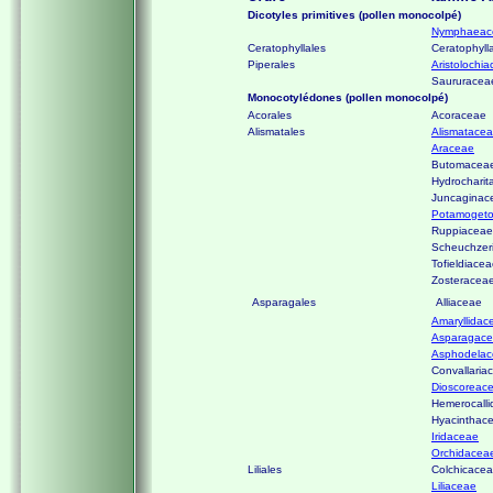
Dicotyles primitives (pollen monocolpé)
Nymphaeac
Ceratophyllales
Ceratophyll
Piperales
Aristolochi
Saururacea
Monocotylédones (pollen monocolpé)
Acorales
Acoraceae
Alismatales
Alismatace
Araceae
Butomacea
Hydrocharit
Juncaginac
Potamoget
Ruppiaceae
Scheuchzer
Tofieldiace
Zosteracea
Asparagales
Alliaceae
Amaryllidac
Asparagac
Asphodela
Convallaria
Dioscoreac
Hemerocall
Hyacinthac
Iridaceae
Orchidacea
Liliales
Colchicace
Liliaceae