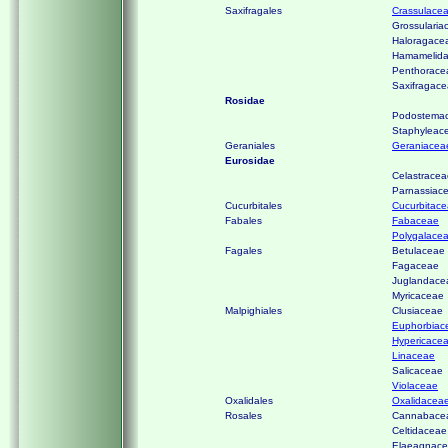
Saxifragales
Crassulace
Grossularia
Haloragace
Hamamelid
Penthorace
Saxifragac
Rosidae
Podostema
Staphyleac
Geraniales
Geraniacea
Eurosidae
Celastracea
Parnassiac
Cucurbitales
Cucurbitac
Fabales
Fabaceae
Polygalace
Fagales
Betulaceae
Fagaceae
Juglandace
Myricaceae
Malpighiales
Clusiaceae
Euphorbiac
Hypericace
Linaceae
Salicaceae
Violaceae
Oxalidales
Oxalidacea
Rosales
Cannabace
Celtidaceae
Elaeagnac