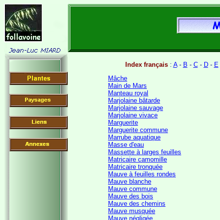
Index français
:
A
-
B
-
C
-
D
-
E
Mâche
Main de Mars
Manteau royal
Marjolaine bâtarde
Marjolaine sauvage
Marjolaine vivace
Marguerite
Marguerite commune
Marrube aquatique
Masse d'eau
Massette à larges feuilles
Matricaire camomille
Matricaire tronquée
Mauve à feuilles rondes
Mauve blanche
Mauve commune
Mauve des bois
Mauve des chemins
Mauve musquée
Mauve négligée