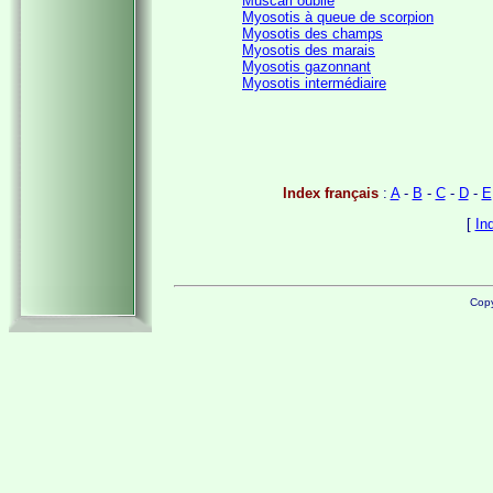
Muscari oublié
Myosotis à queue de scorpion
Myosotis des champs
Myosotis des marais
Myosotis gazonnant
Myosotis intermédiaire
Index français
:
A
-
B
-
C
-
D
-
E
[
In
Copy