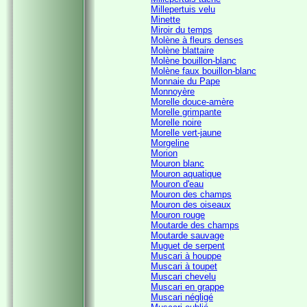
Millepertuis velu
Minette
Miroir du temps
Molène à fleurs denses
Molène blattaire
Molène bouillon-blanc
Molène faux bouillon-blanc
Monnaie du Pape
Monnoyère
Morelle douce-amère
Morelle grimpante
Morelle noire
Morelle vert-jaune
Morgeline
Morion
Mouron blanc
Mouron aquatique
Mouron d'eau
Mouron des champs
Mouron des oiseaux
Mouron rouge
Moutarde des champs
Moutarde sauvage
Muguet de serpent
Muscari à houppe
Muscari à toupet
Muscari chevelu
Muscari en grappe
Muscari négligé