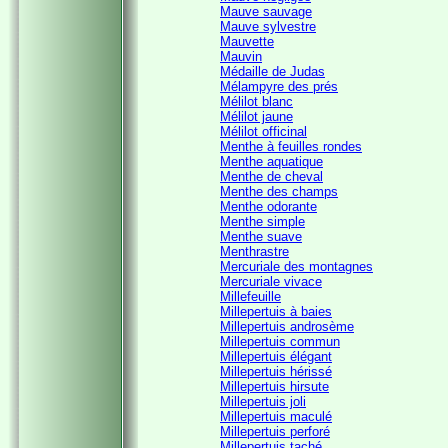
Mauve sauvage
Mauve sylvestre
Mauvette
Mauvin
Médaille de Judas
Mélampyre des prés
Mélilot blanc
Mélilot jaune
Mélilot officinal
Menthe à feuilles rondes
Menthe aquatique
Menthe de cheval
Menthe des champs
Menthe odorante
Menthe simple
Menthe suave
Menthrastre
Mercuriale des montagnes
Mercuriale vivace
Millefeuille
Millepertuis à baies
Millepertuis androsème
Millepertuis commun
Millepertuis élégant
Millepertuis hérissé
Millepertuis hirsute
Millepertuis joli
Millepertuis maculé
Millepertuis perforé
Millepertuis taché