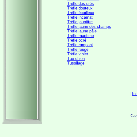
Trèfle des prés
Trèfle douteux
Trèfle écailleux
Trèfle incarnat
Trèfle jaunâtre
Trèfle jaune des champs
Trèfle jaune pâle
Trèfle maritime
Trèfle ocré
Trèfle rampant
Trèfle rouge
Trèfle violet
Tue chien
Tussilage
[
In
Copy