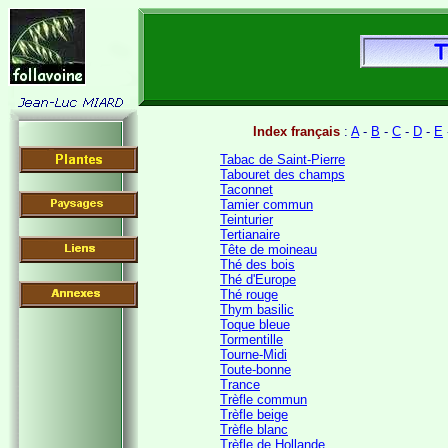
Index français
:
A
-
B
-
C
-
D
-
E
Tabac de Saint-Pierre
Tabouret des champs
Taconnet
Tamier commun
Teinturier
Tertianaire
Tête de moineau
Thé des bois
Thé d'Europe
Thé rouge
Thym basilic
Toque bleue
Tormentille
Tourne-Midi
Toute-bonne
Trance
Trèfle commun
Trèfle beige
Trèfle blanc
Trèfle de Hollande