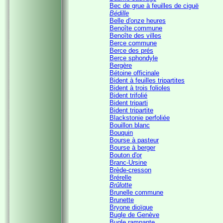
Bec de grue à feuilles de ciguë
Bédille
Belle d'onze heures
Benoîte commune
Benoîte des villes
Berce commune
Berce des prés
Berce sphondyle
Bergère
Bétoine officinale
Bident à feuilles tripartites
Bident à trois folioles
Bident trifolié
Bident triparti
Bident tripartite
Blackstonie perfoliée
Bouillon blanc
Bouquin
Bourse à pasteur
Bourse à berger
Bouton d'or
Branc-Ursine
Brède-cresson
Brérelle
Brûlotte
Brunelle commune
Brunette
Bryone dioïque
Bugle de Genève
Bugle rampante