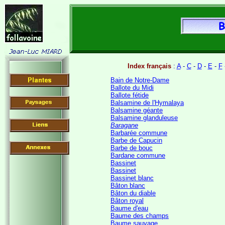
Index français
:
A
-
C
-
D
-
E
-
F
Bain de Notre-Dame
Ballote du Midi
Ballote fétide
Balsamine de l'Hymalaya
Balsamine géante
Balsamine glanduleuse
Baragane
Barbarée commune
Barbe de Capucin
Barbe de bouc
Bardane commune
Bassinet
Bassinet
Bassinet blanc
Bâton blanc
Bâton du diable
Bâton royal
Baume d'eau
Baume des champs
Baume sauvage