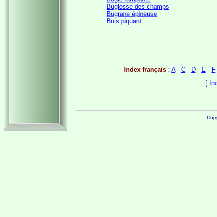
Buglosse des champs
Bugrane épineuse
Buis piquant
Index français
:
A
-
C
-
D
-
E
-
F
[
In
Copy