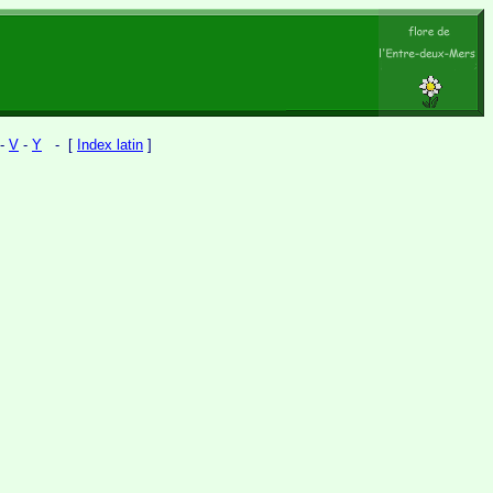
-
V
-
Y
- [
Index latin
]