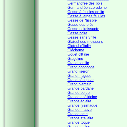
Germandrée des bois
Germandrée scorodoine
Gesse à feuilles de lin
Gesse à larges feuilles
Gesse de Nissole
Gesse des prés
Gesse noircissante
Gesse noire
Gesse sans vrille
Glaïeul des moissons
Glaïeul d'Italie
Gléchome
Gouet d'Italie
Grageline
Grand basilic
Grand conopode
Grand liseron
Grand muguet
Grand nénuphar
Grand plantain
Grande bardane
Grande berce
Grande chélidoine
Grande éclaire
Grande lysimaque
Grande mauve
Grande ortie
Grande stellaire
Grande toque
Grande vrillée