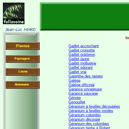
I
Gaillet accrochant
Gaillet croisette
Gaillet gratteron
Gaillet jaune
Gaillet mollugine
Gaillet odorant
Gaillet vrai
Galanthe des neiges
Galéga
Galéga officinal
Garance voyageuse
Garance sauvage
Génote
Genouillet
Géranium à feuilles découpées
Géranium à feuilles rondes
Géranium colombin
Géranium découpé
Géranium des colombes
Géranium herbe à Robert