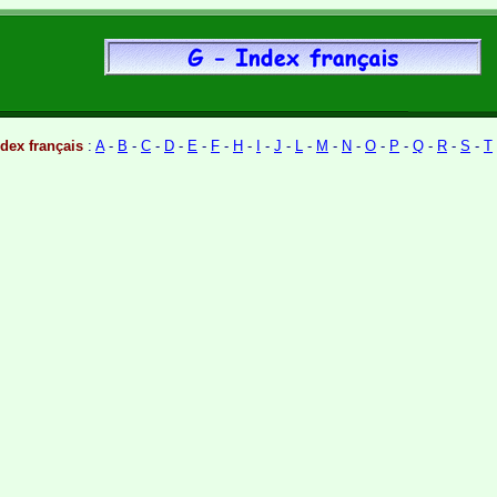
ndex français
:
A
-
B
-
C
-
D
-
E
-
F
-
H
-
I
-
J
-
L
-
M
-
N
-
O
-
P
-
Q
-
R
-
S
-
T