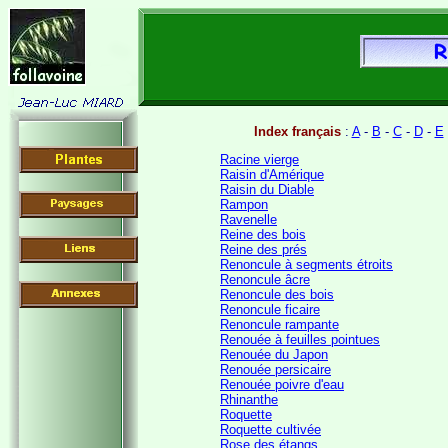
Index français
:
A
-
B
-
C
-
D
-
E
Racine vierge
Raisin d'Amérique
Raisin du Diable
Rampon
Ravenelle
Reine des bois
Reine des prés
Renoncule à segments étroits
Renoncule âcre
Renoncule des bois
Renoncule ficaire
Renoncule rampante
Renouée à feuilles pointues
Renouée du Japon
Renouée persicaire
Renouée poivre d'eau
Rhinanthe
Roquette
Roquette cultivée
Rose des étangs