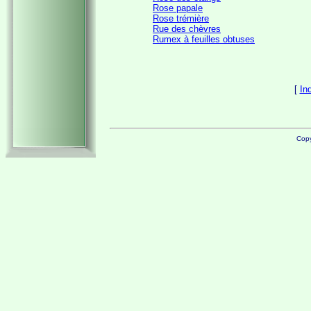
Rose papale
Rose trémière
Rue des chèvres
Rumex à feuilles obtuses
[
In
Copy